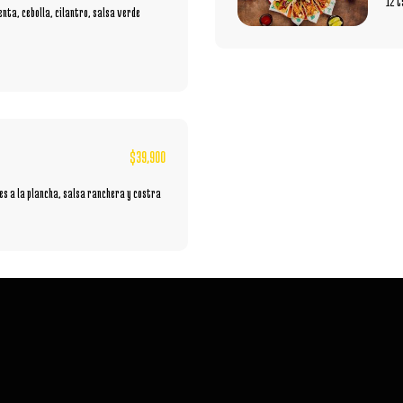
12 t
lenta, cebolla, cilantro, salsa verde
$
39,900
 res a la plancha, salsa ranchera y costra