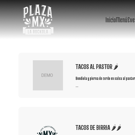
Inicio
Menú
Eve
TACOS AL PASTOR 🌶️
Bondiola y pierna de cerdo en salsa al pastor 
...
TACOS DE BIRRIA 🌶️🌶️