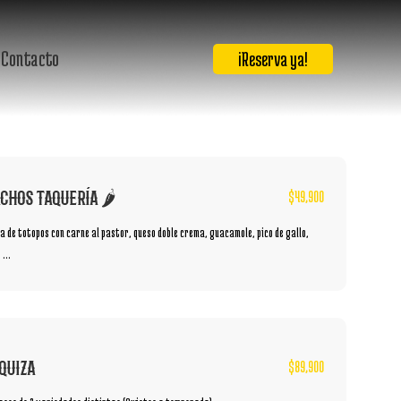
S
Contacto
¡Reserva ya!
CHOS TAQUERÍA 🌶️
$
49,900
 de totopos con carne al pastor, queso doble crema, guacamole, pico de gallo,
 ...
QUIZA
$
89,900