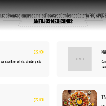
ntos
Eventos empresariales
Nosotros
Conócenos
Galería
FAQ’s
PQR
ANTOJOS MEXICANOS
NA
$
22,900
con picadillo de cebolla, cilantro y piña
Cama
sour
TA
$
22,900